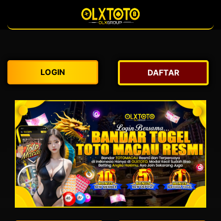
LOGIN
DAFTAR