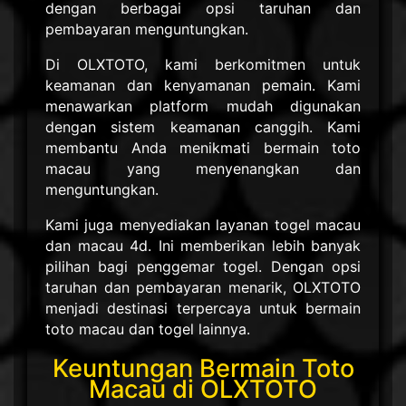
dengan berbagai opsi taruhan dan
pembayaran menguntungkan.
Di OLXTOTO, kami berkomitmen untuk
keamanan dan kenyamanan pemain. Kami
menawarkan platform mudah digunakan
dengan sistem keamanan canggih. Kami
membantu Anda menikmati bermain toto
macau yang menyenangkan dan
menguntungkan.
Kami juga menyediakan layanan togel macau
dan macau 4d. Ini memberikan lebih banyak
pilihan bagi penggemar togel. Dengan opsi
taruhan dan pembayaran menarik, OLXTOTO
menjadi destinasi terpercaya untuk bermain
toto macau dan togel lainnya.
Keuntungan Bermain Toto
Macau di OLXTOTO