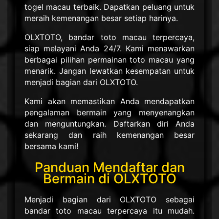
togel macau terbaik. Dapatkan peluang untuk
meraih kemenangan besar setiap harinya.
OLXTOTO, bandar toto macau terpercaya,
siap melayani Anda 24/7. Kami menawarkan
berbagai pilihan permainan toto macau yang
menarik. Jangan lewatkan kesempatan untuk
menjadi bagian dari OLXTOTO.
Kami akan memastikan Anda mendapatkan
pengalaman bermain yang menyenangkan
dan menguntungkan. Daftarkan diri Anda
sekarang dan raih kemenangan besar
bersama kami!
Panduan Mendaftar dan
Bermain di OLXTOTO
Menjadi bagian dari OLXTOTO sebagai
bandar toto macau terpercaya itu mudah.