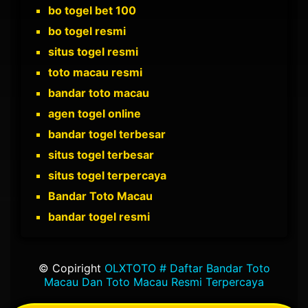
bo togel bet 100
bo togel resmi
situs togel resmi
toto macau resmi
bandar toto macau
agen togel online
bandar togel terbesar
situs togel terbesar
situs togel terpercaya
Bandar Toto Macau
bandar togel resmi
© Copiright
OLXTOTO # Daftar Bandar Toto
Macau Dan Toto Macau Resmi Terpercaya